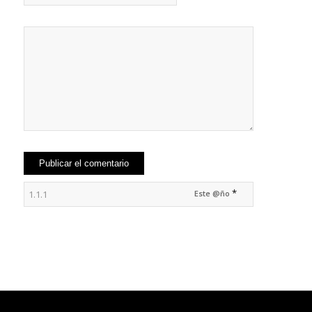
*
Este @ño