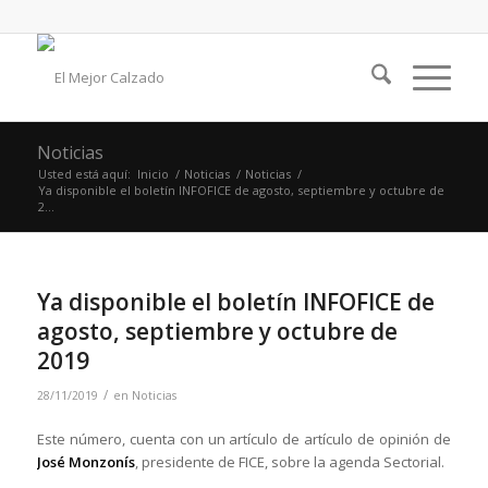
Noticias
Usted está aquí:
Inicio
/
Noticias
/
Noticias
/
Ya disponible el boletín INFOFICE de agosto, septiembre y octubre de
2...
Ya disponible el boletín INFOFICE de
agosto, septiembre y octubre de
2019
/
28/11/2019
en
Noticias
Este número, cuenta con un artículo de artículo de opinión de
José Monzonís
, presidente de FICE, sobre la agenda Sectorial.