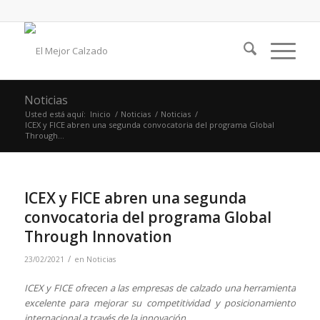
Noticias
Usted está aquí:
Inicio
/
Noticias
/
Noticias
/
ICEX y FICE abren una segunda convocatoria del programa Global
Through...
ICEX y FICE abren una segunda
convocatoria del programa Global
Through Innovation
/
23/02/2021
en
Noticias
ICEX y FICE ofrecen a las empresas de calzado una herramienta
excelente para mejorar su competitividad y posicionamiento
internacional a través de la innovación