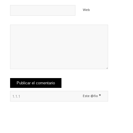
Web
*
Este @ño