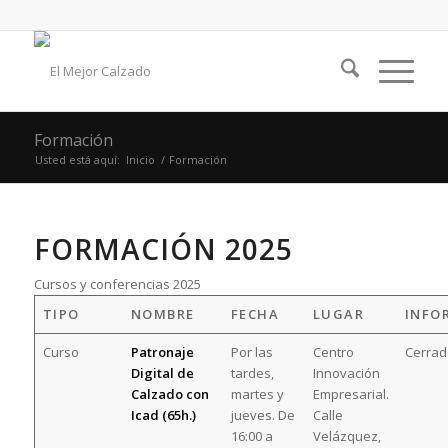
Formación
Usted está aquí:
Inicio
/
Formación
FORMACIÓN 2025
Cursos y conferencias 2025
TIPO
NOMBRE
FECHA
LUGAR
INFO
Curso
Patronaje
Por las
Centro
Cerrad
Digital de
tardes,
Innovación
Calzado con
martes y
Empresarial.
Icad (65h.)
jueves. De
Calle
16:00 a
Velázquez,