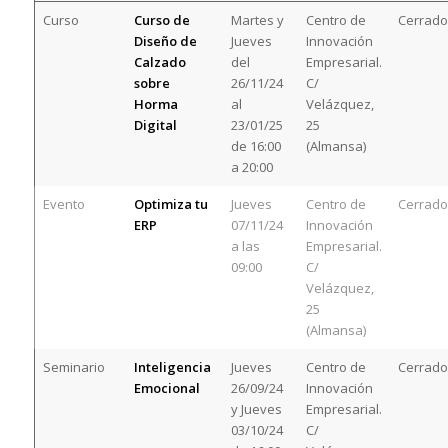
Curso
Curso de
Martes y
Centro de
Cerrado
Diseño de
Jueves
Innovación
Calzado
del
Empresarial.
sobre
26/11/24
C/
Horma
al
Velázquez,
Digital
23/01/25
25
de 16:00
(Almansa)
a 20:00
Evento
Optimiza tu
Jueves
Centro de
Cerrado
ERP
07/11/24
Innovación
a las
Empresarial.
09:00
C/
Velázquez,
25
(Almansa)
Seminario
Inteligencia
Jueves
Centro de
Cerrado
Emocional
26/09/24
Innovación
y Jueves
Empresarial.
03/10/24
C/