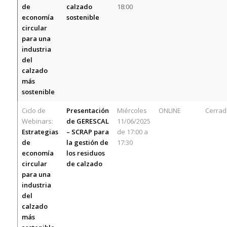
de
calzado
18:00
economía
sostenible
circular
para una
industria
del
calzado
más
sostenible
Ciclo de
Presentación
Miércoles
ONLINE
Cerrad
Webinars:
de GERESCAL
11/06/2025
Estrategias
– SCRAP para
de 17:00 a
de
la gestión de
17:30
economía
los residuos
circular
de calzado
para una
industria
del
calzado
más