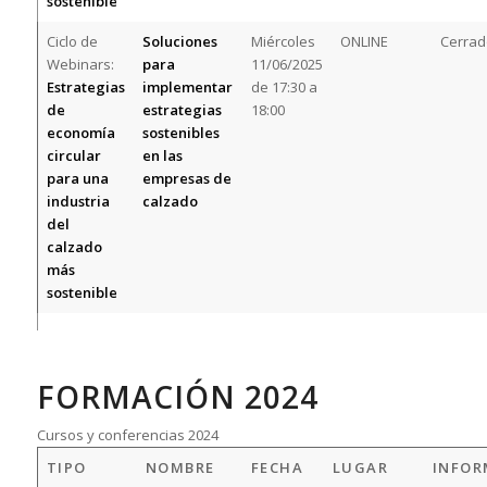
sostenible
Ciclo de
Soluciones
Miércoles
ONLINE
Cerrad
Webinars:
para
11/06/2025
Estrategias
implementar
de 17:30 a
de
estrategias
18:00
economía
sostenibles
circular
en las
para una
empresas de
industria
calzado
del
calzado
más
sostenible
FORMACIÓN 2024
Cursos y conferencias 2024
TIPO
NOMBRE
FECHA
LUGAR
INFOR