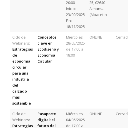
20:00
25, 02640
Inicio:
Almansa
23/09/2025
(Albacete).
Fin:
18/11/2025
Ciclo de
Conceptos
Miércoles
ONLINE
Cerrad
Webinars:
clave en
28/05/2025
Estrategias
Ecodiseño y
de 17:00 a
de
Economía
18:00
economía
Circular
circular
para una
industria
del
calzado
más
sostenible
Ciclo de
Pasaporte
Miércoles
ONLINE
Cerrad
Webinars:
digital: el
04/06/2025
Estrategias
futuro del
de 17:00 a