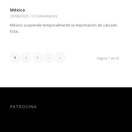
México
29/08/2025
/
0 Comentarios
México suspende temporalmente la importación de calzado
Esta…
1
2
3
›
»
Página 1 de 22
PATROCINA