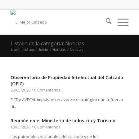
Listado de la categoría: Noticias
Usted está aquí:
Inicio
/
Noticias
/
Noticias
Observatorio de Propiedad Intelectual del Calzado
(OPIC)
20/05/2026
/
0 Comentarios
FICE y AVECAL impulsan un avance estratégico que refuerza
la…
Reunión en el Ministerio de Industria y Turismo
13/05/2026
/
0 Comentarios
Las patronales nacionales del calzado y de los