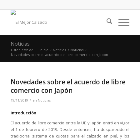
Noticias
Usted está aquí:
Inicio
/
Noticias
/
Noticias
/
Novedades sobre el acuerdo de libre comercio con Japón
Novedades sobre el acuerdo de libre
comercio con Japón
/
19/11/2019
en
Noticias
Introducción
El acuerdo de libre comercio entre la UE y Japón entró en vigor
el 1 de febrero de 2019. Desde entonces, ha desparecido el
tradicional sistema de cuotas para el calzado en piel, y los