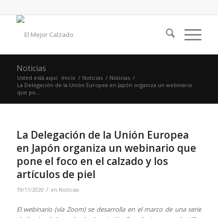
Noticias
Usted está aquí:
Inicio
/
Noticias
/
Noticias
/
La Delegación de la Unión Europea en Japón organiza un webinario
que po...
La Delegación de la Unión Europea
en Japón organiza un webinario que
pone el foco en el calzado y los
artículos de piel
/
19/11/2020
en
Noticias
El webinario (vía Zoom) se desarrolla en el marco de una serie