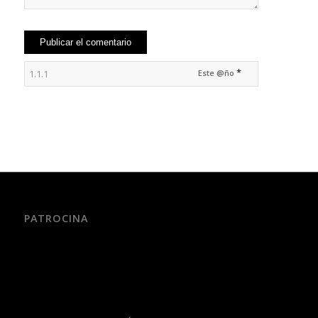
*
Este @ño
PATROCINA