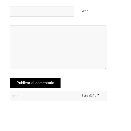
Web
*
Este @ño