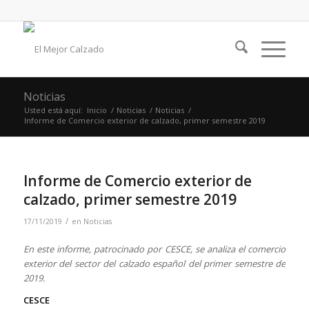
Noticias
Usted está aquí:
Inicio
/
Noticias
/
Noticias
/
Informe de Comercio exterior de calzado, primer semestre 2019
Informe de Comercio exterior de
calzado, primer semestre 2019
/
17/11/2019
en
Noticias
En este informe, patrocinado por CESCE, se analiza el comercio
exterior del sector del calzado español del primer semestre de
2019.
CESCE