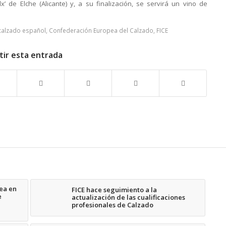
Elx’ de Elche (Alicante) y, a su finalización, se servirá un vino de
calzado español
,
Confederación Europea del Calzado
,
FICE
ir esta entrada
ea en
FICE hace seguimiento a la
e
actualización de las cualificaciones
profesionales de Calzado