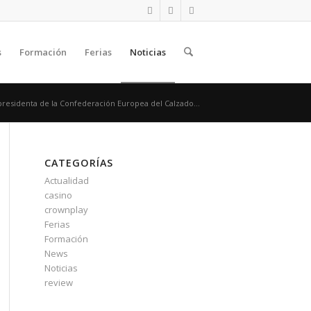
s
Formación
Ferias
Noticias
residenta de la Confederación Europea del Calzado...
CATEGORÍAS
Actualidad
casino
crownplay
Ferias
Formación
News
Noticias
review