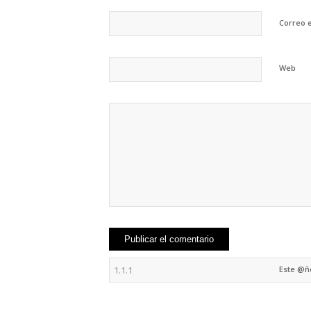
Correo 
Web
Este @