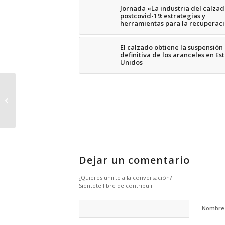
Jornada «La industria del calza
postcovid-19: estrategias y
herramientas para la recuperac
El calzado obtiene la suspensión
definitiva de los aranceles en Es
Unidos
ICEX y la plataforma
B2B JOOR firman un
nuevo acuerdo
Dejar un comentario
¿Quieres unirte a la conversación?
Siéntete libre de contribuir!
Nombr