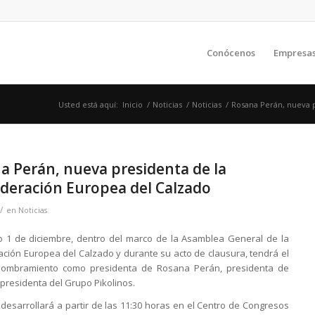
Conócenos
Empresa
Usted está aquí:
Inicio
/
Noticias
/
Noticias
/
Rosana Perán, nueva p
a Perán, nueva presidenta de la
deración Europea del Calzado
/
en
Noticias
o 1 de diciembre, dentro del marco de la Asamblea General de la
ción Europea del Calzado y durante su acto de clausura, tendrá el
 nombramiento como presidenta de Rosana Perán, presidenta de
epresidenta del Grupo Pikolinos.
e desarrollará a partir de las 11:30 horas en el Centro de Congresos