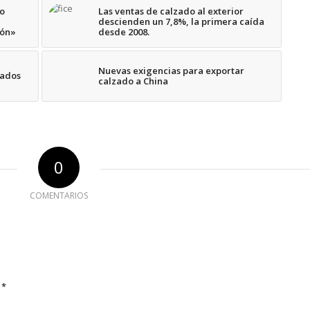
do
Las ventas de calzado al exterior
descienden un 7,8%, la primera caída
ión»
desde 2008.
Nuevas exigencias para exportar
tados
calzado a China
0
COMENTARIOS
*
e