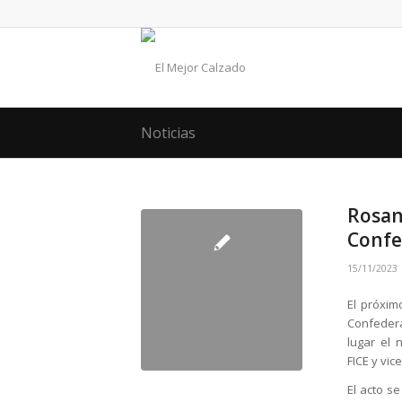
Noticias
Rosan
Confe
15/11/2023
El próxim
Confedera
lugar el
FICE y vic
El acto s