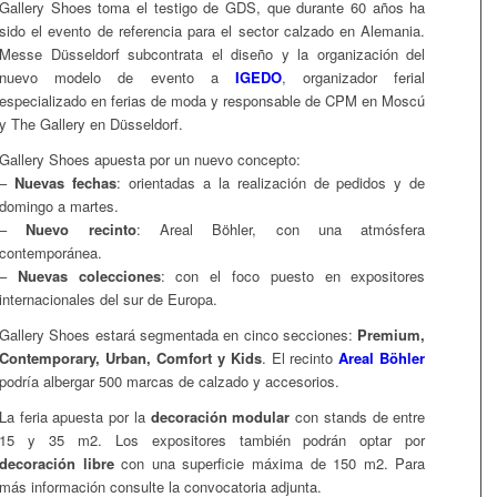
Gallery Shoes toma el testigo de GDS, que durante 60 años ha
sido el evento de referencia para el sector calzado en Alemania.
Messe Düsseldorf subcontrata el diseño y la organización del
nuevo modelo de evento a
IGEDO
, organizador ferial
especializado en ferias de moda y responsable de CPM en Moscú
y The Gallery en Düsseldorf.
Gallery Shoes apuesta por un nuevo concepto:
–
Nuevas fechas
: orientadas a la realización de pedidos y de
domingo a martes.
–
Nuevo recinto
: Areal Böhler, con una atmósfera
contemporánea.
–
Nuevas colecciones
: con el foco puesto en expositores
internacionales del sur de Europa.
Gallery Shoes estará segmentada en cinco secciones:
Premium,
Contemporary, Urban, Comfort y Kids
. El recinto
Areal Böhler
podría albergar 500 marcas de calzado y accesorios.
La feria apuesta por la
decoración modular
con stands de entre
15 y 35 m2. Los expositores también podrán optar por
decoración libre
con una superficie máxima de 150 m2. Para
más información consulte la convocatoria adjunta.