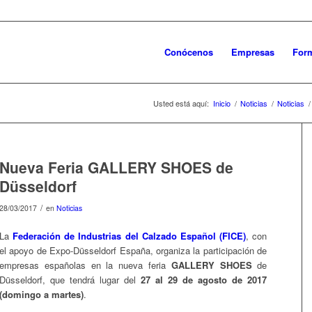
Conócenos
Empresas
For
Usted está aquí:
Inicio
/
Noticias
/
Noticias
/
Nueva Feria GALLERY SHOES de
Düsseldorf
/
28/03/2017
en
Noticias
La
Federación de Industrias del Calzado Español (FICE)
, con
el apoyo de Expo-Düsseldorf España, organiza la participación de
empresas españolas en la nueva feria
GALLERY SHOES
de
Düsseldorf, que tendrá lugar del
27 al 29 de agosto de 2017
(domingo a martes)
.