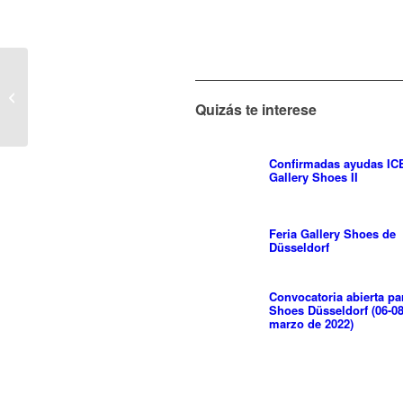
FN PLATFORM Las
Vegas (14-16 agosto
Quizás te interese
17) – Abierto el plazo
de inscrip...
Confirmadas ayudas IC
Gallery Shoes II
Feria Gallery Shoes de
Düsseldorf
Convocatoria abierta pa
Shoes Düsseldorf (06-0
marzo de 2022)