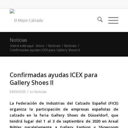
Noticias
Usted está aquí:
Inicio
/
Noticias
/
Noticias
/
Confirmadas ayudas ICEX para Gallery Shoes II
Confirmadas ayudas ICEX para
Gallery Shoes II
/
04/06/2020
en
Noticias
La Federación de Industrias del Calzado Español (FICE)
organiza la participación de empresas españolas de
calzado en la feria Gallery Shoes de Düsseldorf, que
tendrá lugar del 1 al 3 de septiembre de 2020 en Areal
Böhler paralelamente a Gallery Fashion y Showroom