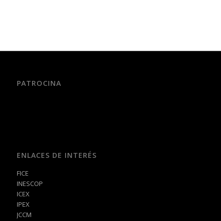
PATROCINA
ENLACES DE INTERÉS
FICE
INESCOP
ICEX
IPEX
JCCM