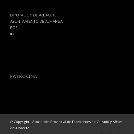
DIPUTACION DE ALBACETE
AYUNTAMIENTO DE ALMANSA
BOE
INE
PATROCINA
© Copyright - Asociación Provincial de Fabricantes de Calzado y Afines
de Albacete