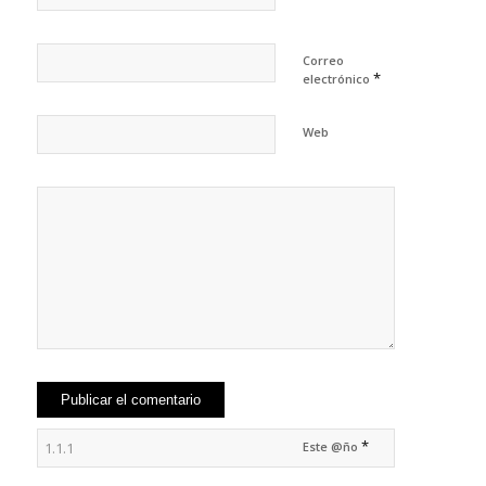
Correo
*
electrónico
Web
*
Este @ño