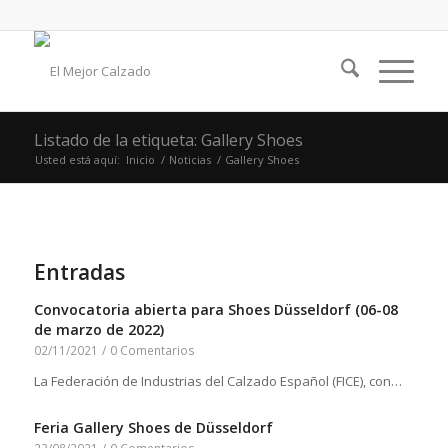
Listado de la etiqueta: Gallery Shoes
Usted está aquí:
Inicio
/
Noticias
/
Gallery Shoes
Entradas
Convocatoria abierta para Shoes Düsseldorf (06-08
de marzo de 2022)
02/11/2021
/
0 Comentarios
La Federación de Industrias del Calzado Español (FICE), con…
Feria Gallery Shoes de Düsseldorf