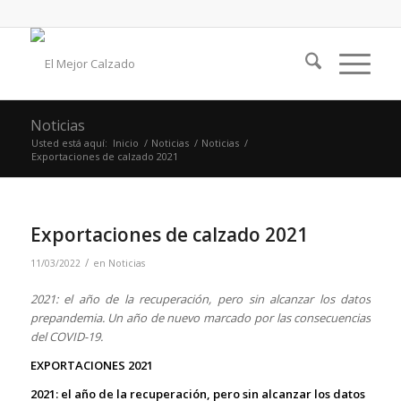
Noticias
Usted está aquí:
Inicio
/
Noticias
/
Noticias
/
Exportaciones de calzado 2021
Exportaciones de calzado 2021
/
11/03/2022
en
Noticias
2021: el año de la recuperación, pero sin alcanzar los datos
prepandemia. Un año de nuevo marcado por las consecuencias
del COVID-19.
EXPORTACIONES 2021
2021: el año de la recuperación, pero sin alcanzar los datos