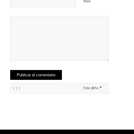
Web
*
Este @ño