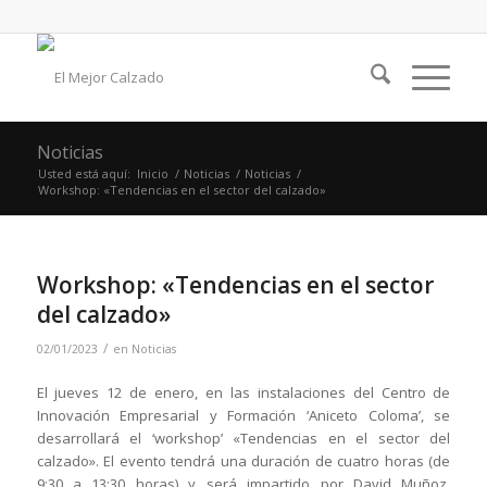
Noticias
Usted está aquí:
Inicio
/
Noticias
/
Noticias
/
Workshop: «Tendencias en el sector del calzado»
Workshop: «Tendencias en el sector
del calzado»
/
02/01/2023
en
Noticias
El jueves 12 de enero, en las instalaciones del Centro de
Innovación Empresarial y Formación ‘Aniceto Coloma’, se
desarrollará el ‘workshop’ «Tendencias en el sector del
calzado». El evento tendrá una duración de cuatro horas (de
9:30 a 13:30 horas) y será impartido por David Muñoz,