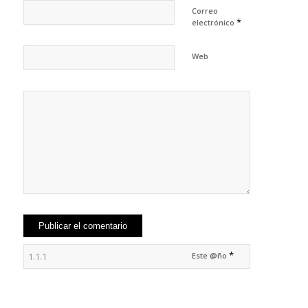
Correo
*
electrónico
Web
*
Este @ño