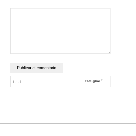
*
Este @ño