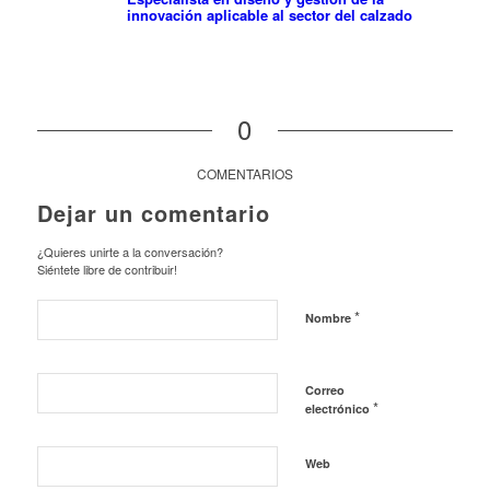
innovación aplicable al sector del calzado
0
COMENTARIOS
Dejar un comentario
¿Quieres unirte a la conversación?
Siéntete libre de contribuir!
*
Nombre
Correo
*
electrónico
Web