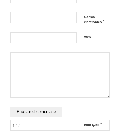
Correo
*
electrónico
Web
*
Este @ño