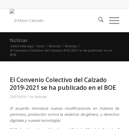
Noticias
Usted está aquí:
Inicio
/
Noticias
/
Noticias
/
El Convenio Colectivo del Calzado 2019-2021 se ha publicado en el
BOE
El Convenio Colectivo del Calzado
2019-2021 se ha publicado en el BOE
/
23/07/2019
en
Noticias
El acuerdo introduce nuevas modificaciones en materia de
permisos, protección contra la violencia de género, y derechos
digitales y nuevas tecnologías