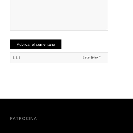
*
Este @ño
PATROCINA