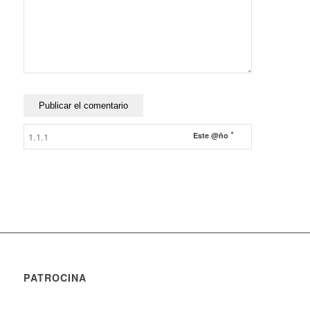
*
Este @ño
PATROCINA