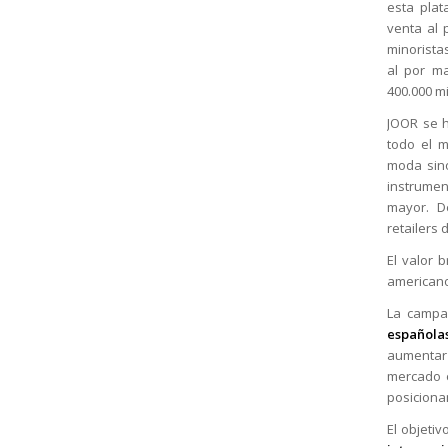
esta plat
venta al 
minorista
al por m
400.000 m
JOOR se h
todo el 
moda sin
instrumen
mayor. D
retailers
El valor 
americano
La campa
españolas
aumentar 
mercado e
posiciona
El objeti