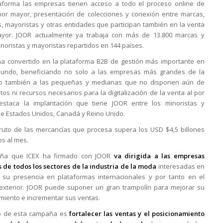
aforma las empresas tienen acceso a todo el proceso online de
por mayor, presentación de colecciones y conexión entre marcas,
s, mayoristas y otras entidades que participan también en la venta
ayor. JOOR actualmente ya trabaja con más de 13.800 marcas y
inoristas y mayoristas repartidos en 144 países.
a convertido en la plataforma B2B de gestión más importante en
mundo, beneficiando no solo a las empresas más grandes de la
o también a las pequeñas y medianas que no disponen aún de
tos ni recursos necesarios para la digitalización de la venta al por
estaca la implantación que tiene JOOR entre los minoristas y
 de Estados Unidos, Canadá y Reino Unido.
bruto de las mercancías que procesa supera los USD $4,5 billones
s al mes.
ña que ICEX ha firmado con JOOR
va dirigida a las empresas
 de todos los sectores de la industria de la moda
interesadas en
su presencia en plataformas internacionales y por tanto en el
xterior. JOOR puede suponer un gran trampolín para mejorar su
miento e incrementar sus ventas.
vo de esta campaña es
fortalecer las ventas y el posicionamiento