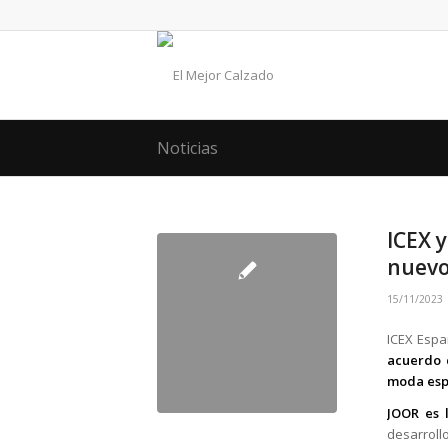
Noticias
ICEX 
nuevo
15/11/2023
ICEX Espa
acuerdo c
moda esp
JOOR es 
desarroll