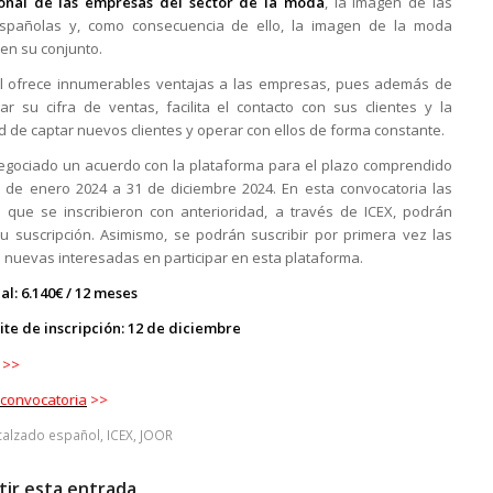
ional de las empresas del sector de la moda
, la imagen de las
spañolas y, como consecuencia de ello, la imagen de la moda
en su conjunto.
l ofrece innumerables ventajas a las empresas, pues además de
ar su cifra de ventas, facilita el contacto con sus clientes y la
ad de captar nuevos clientes y operar con ellos de forma constante.
egociado un acuerdo con la plataforma para el plazo comprendido
1 de enero 2024 a 31 de diciembre 2024. En esta convocatoria las
que se inscribieron con anterioridad, a través de ICEX, podrán
u suscripción. Asimismo, se podrán suscribir por primera vez las
nuevas interesadas en participar en esta plataforma.
al: 6.140€ / 12 meses
ite de inscripción: 12 de diciembre
>>
convocatoria
>>
calzado español
,
ICEX
,
JOOR
ir esta entrada