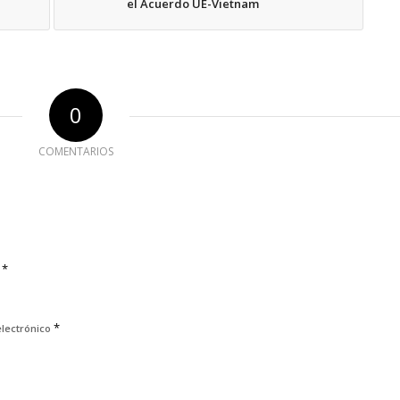
el Acuerdo UE-Vietnam
0
COMENTARIOS
*
e
*
electrónico