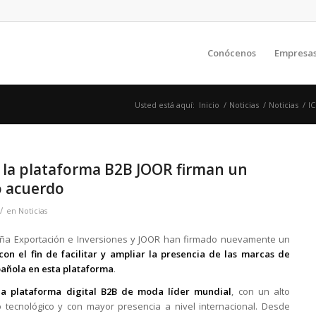
Conócenos
Empresa
Usted está aquí:
Inicio
/
Noticias
/
Noticias
/
I
y la plataforma B2B JOOR firman un
 acuerdo
/
en
Noticias
ña Exportación e Inversiones y JOOR han firmado nuevamente un
on el fin de facilitar y ampliar la presencia de las marcas de
añola en esta plataforma
.
la plataforma digital B2B de moda líder mundial
, con un alto
o tecnológico y con mayor presencia a nivel internacional. Desde