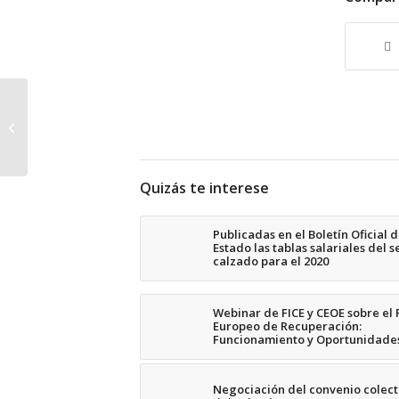
Abierta la convocatoria
para Coterie & Magic
NY I
Quizás te interese
Publicadas en el Boletín Oficial d
Estado las tablas salariales del s
calzado para el 2020
Webinar de FICE y CEOE sobre el 
Europeo de Recuperación:
Funcionamiento y Oportunidade
Negociación del convenio colect