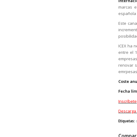
internac
marcas e
española 
Este cana
increment
posibilid
ICEX ha n
entre el 
empresas 
renovar s
emrpesas 
Coste anu
Fecha lím
Inscríbete
Descarga 
Etiquetas:
Compart