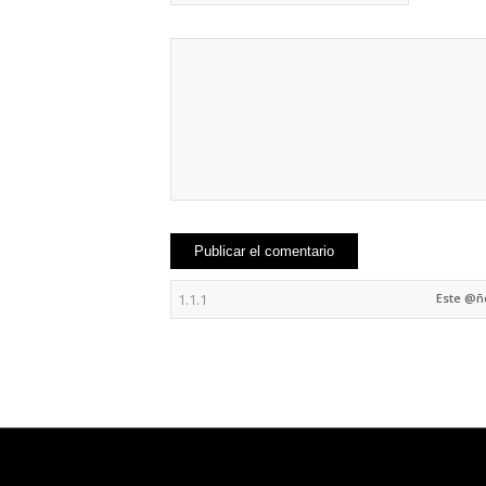
Este @