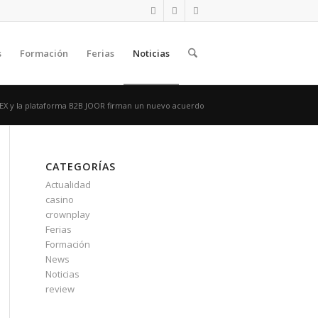
s
Formación
Ferias
Noticias
CEX y la plataforma B2B JOOR firman un nuevo acuerdo
CATEGORÍAS
Actualidad
casino
crownplay
Ferias
Formación
News
Noticias
review