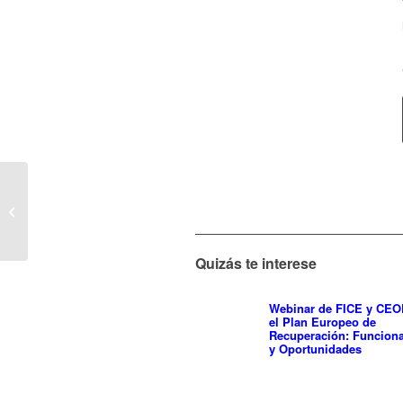
FICE hace seguimiento
a la actualización de las
cualificaciones
profesionales...
Quizás te interese
Webinar de FICE y CEO
el Plan Europeo de
Recuperación: Funcion
y Oportunidades