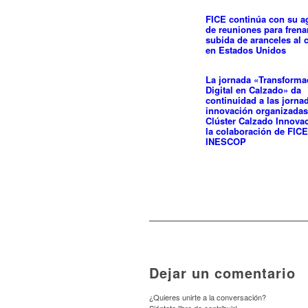
FICE continúa con su 
de reuniones para frenar
subida de aranceles al 
en Estados Unidos
La jornada «Transforma
Digital en Calzado» da
continuidad a las jorna
innovación organizadas
Clúster Calzado Innova
la colaboración de FICE
INESCOP
Dejar un comentario
¿Quieres unirte a la conversación?
Siéntete libre de contribuir!