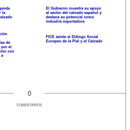
agenda
El Gobierno muestra su apoyo
 la
al sector del calzado español y
calzado
destaca su potencial como
industria exportadora
ción
FICE asiste al Diálogo Social
Europeo de la Piel y el Calzado
das de
 por el
ción con
 e
0
COMENTARIOS