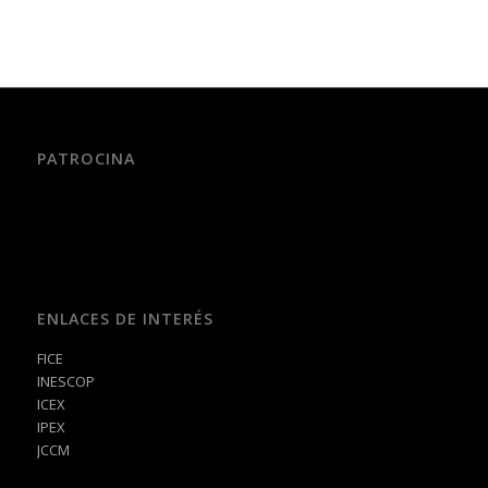
PATROCINA
ENLACES DE INTERÉS
FICE
INESCOP
ICEX
IPEX
JCCM