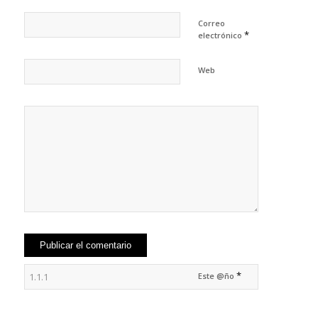
Correo
*
electrónico
Web
*
Este @ño