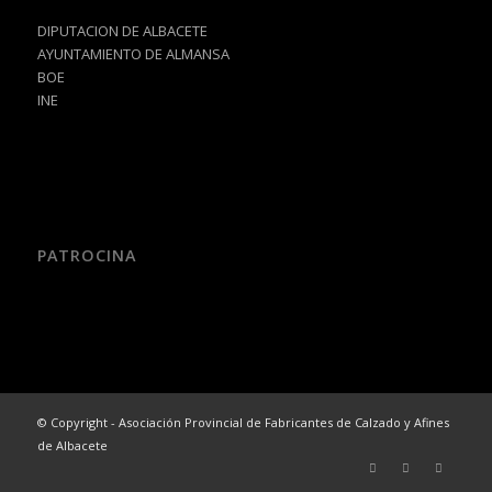
DIPUTACION DE ALBACETE
AYUNTAMIENTO DE ALMANSA
BOE
INE
PATROCINA
© Copyright - Asociación Provincial de Fabricantes de Calzado y Afines
de Albacete