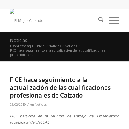
Noticias
Usted está aquí:
Inicio
/
Noticias
/
Noticias
/
FICE hace seguimiento a la actualización de las cualificaciones
profesionales ...
FICE hace seguimiento a la
actualización de las cualificaciones
profesionales de Calzado
/
25/02/2019
en
Noticias
FICE participa en la reunión de trabajo del Observatorio
Profesional del INCUAL