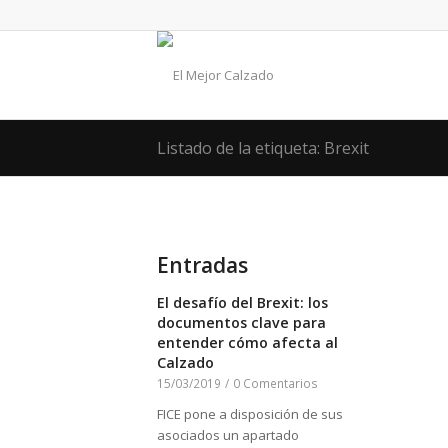
Listado de la etiqueta: Brexit
Entradas
El desafío del Brexit: los
documentos clave para
entender cómo afecta al
Calzado
15/03/2019
/
0 Comentarios
FICE pone a disposición de sus
asociados un apartado