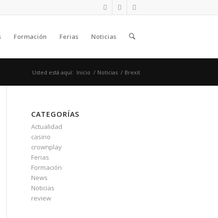
s
Formación
Ferias
Noticias
Usted está aquí:
Inicio
/
Noticias
/
Brexit
CATEGORÍAS
Actualidad
casino
crownplay
Ferias
Formación
News
Noticias
review