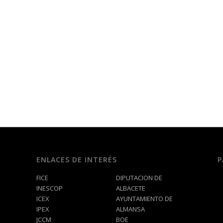
ENLACES DE INTERÉS
P
FICE
DIPUTACION DE
INESCOP
ALBACETE
ICEX
AYUNTAMIENTO DE
IPEX
ALMANSA
JCCM
BOE