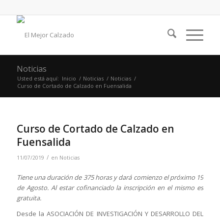
Noticias
Usted está aquí:
Inicio
/
Noticias
/
Noticias
/
Curso de Cortado de Calzado en Fuensalida
Curso de Cortado de Calzado en
Fuensalida
/
11/07/2019
en
Noticias
Tiene una duración de 375 horas y dará comienzo el próximo 19
de Agosto. Al estar cofinanciado la inscripción en el mismo es
gratuita.
Desde la ASOCIACIÓN DE INVESTIGACIÓN Y DESARROLLO DEL