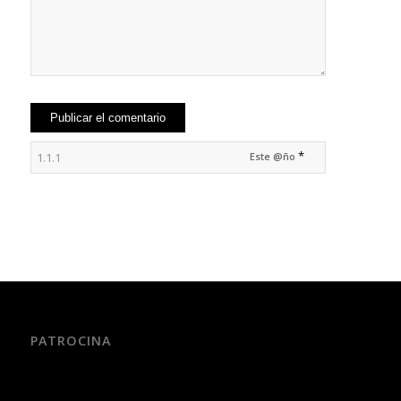
*
Este @ño
PATROCINA