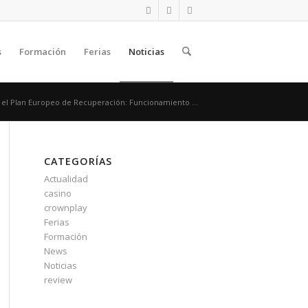
s
Formación
Ferias
Noticias
 el Plan Europeo de Recuperación: Funcionamiento ...
CATEGORÍAS
Actualidad
casino
crownplay
Ferias
Formación
News
Noticias
review