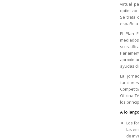
virtual 
optimizar
Se trata 
española 
El Plan 
mediados 
su ratifi
Parlament
aproxima
ayudas di
La jorna
funciones
Competitiv
Oficina T
los princi
A lo larg
Los fo
las em
de inv