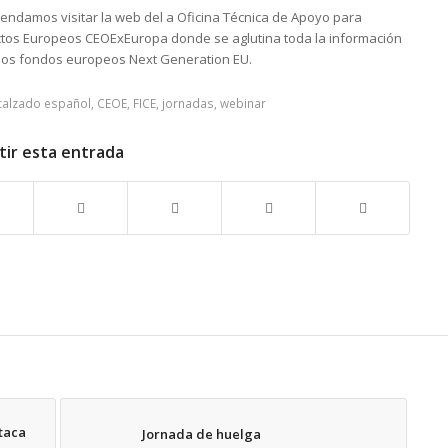
ndamos visitar la web del a Oficina Técnica de Apoyo para
tos Europeos CEOExEuropa donde se aglutina toda la información
los fondos europeos Next Generation EU.
calzado español
,
CEOE
,
FICE
,
jornadas
,
webinar
ir esta entrada
taca
Jornada de huelga