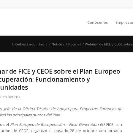
Conócenos
Empresa
Usted está aquí:
Inicio
/
Noticias
/
Noticias
/
Webinar de FICE y CEOE sobre
ar de FICE y CEOE sobre el Plan Europeo
cuperación: Funcionamiento y
unidades
/
en
Noticias
as, Jefe de la Oficina Técnica de Apoyo para Proyectos Europeos de
icó los principales puntos del Plan
vo del
Plan Europeo de Recuperación – Next Generation EU
, FICE, con
oración de CEOE, organizó el pasado 28 de octubre una jornada