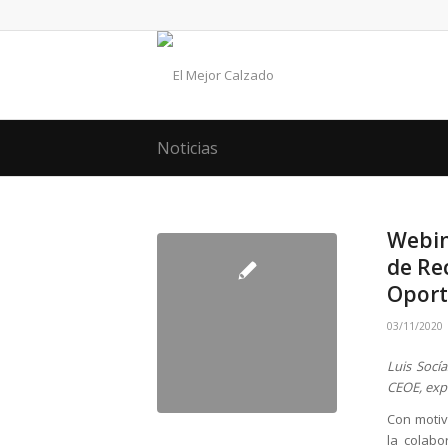
Noticias
Webin
de Re
Oport
03/11/2020
Luis Socí
CEOE, expl
Con moti
la colab