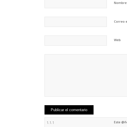
Nombr
Correo 
Web
Este @