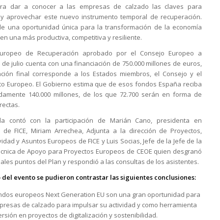
para dar a conocer a las empresas de calzado las claves para
 y aprovechar este nuevo instrumento temporal de recuperación.
de una oportunidad única para la transformación de la economía
en una más productiva, competitiva y resiliente.
Europeo de Recuperación aprobado por el Consejo Europeo a
de julio cuenta con una financiación de 750.000 millones de euros,
cación final corresponde a los Estados miembros, el Consejo y el
o Europeo. El Gobierno estima que de esos fondos España reciba
damente 140.000 millones, de los que 72.700 serán en forma de
rectas.
da contó con la participación de Marián Cano, presidenta en
 de FICE, Miriam Arrechea, Adjunta a la dirección de Proyectos,
idad y Asuntos Europeos de FICE y Luis Socias, Jefe de la Jefe de la
écnica de Apoyo para Proyectos Europeos de CEOE quien desgranó
pales puntos del Plan y respondió a las consultas de los asistentes.
o del evento se pudieron contrastar las siguientes conclusiones:
ndos europeos Next Generation EU son una gran oportunidad para
presas de calzado para impulsar su actividad y como herramienta
ersión en proyectos de digitalización y sostenibilidad.