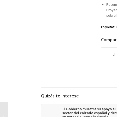
Recome
Proyec
sobre 
Etiquetas:
Compart
Quizás te interese
El Gobierno muestra su apoyo al
JOOR Plataforma B2B
sector del calzado español y des
de venta de moda
su potencial como industria