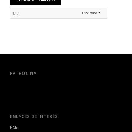
*
Este @ño
PATROCINA
ENLACES DE INTERÉS
FICE