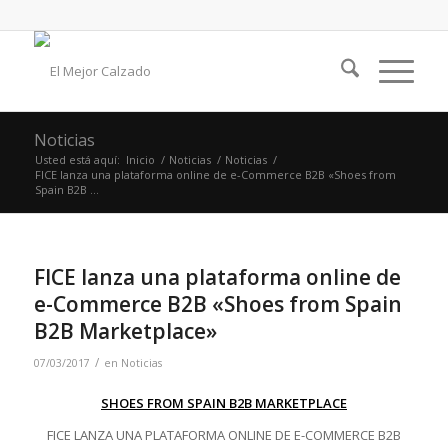
Noticias
Usted está aquí:
Inicio
/
Noticias
/
Noticias
/
FICE lanza una plataforma online de e-Commerce B2B «Shoes from
Spain B2B ...
FICE lanza una plataforma online de
e-Commerce B2B «Shoes from Spain
B2B Marketplace»
/
07/03/2017
en
Noticias
SHOES FROM SPAIN B2B MARKETPLACE
FICE LANZA UNA PLATAFORMA ONLINE DE E-COMMERCE B2B