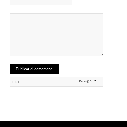
*
Este @ño