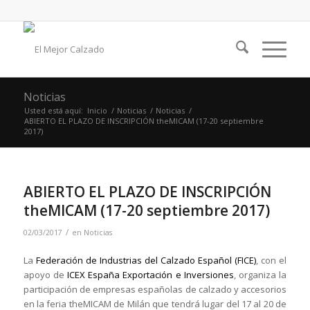
Noticias
Usted está aquí:
Inicio
/
Noticias
/
Noticias
/
ABIERTO EL PLAZO DE INSCRIPCIÓN theMICAM (17-20 septiembre
2017)
ABIERTO EL PLAZO DE INSCRIPCIÓN
theMICAM (17-20 septiembre 2017)
/
02/03/2017
en
Noticias
La
Federación de Industrias del Calzado Español (FICE)
, con el
apoyo de
ICEX España Exportación e Inversiones
, organiza la
participación de empresas españolas de calzado y accesorios
en la feria theMICAM de Milán que tendrá lugar del 17 al 20 de