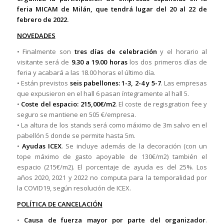
feria MICAM de Milán, que tendrá lugar del 20 al 22 de
febrero de 2022.
NOVEDADES
• Finalmente son
tres días de celebración
y el horario al
visitante será de
9.30 a 19.00 horas
los dos primeros días de
feria y acabará a las 18.00 horas el último día.
• Están previstos
seis pabellones: 1-3, 2-4 y 5-7
. Las empresas
que expusieron en el hall 6 pasan íntegramente al hall 5.
•
Coste del espacio: 215,00€/m2
. El coste de regisgration fee y
seguro se mantiene en 505 €/empresa.
• La altura de los stands será como máximo de 3m salvo en el
pabellón 5 donde se permite hasta 5m.
•
Ayudas ICEX
. Se incluye además de la decoración (con un
tope máximo de gasto apoyable de 130€/m2) también el
espacio (215€/m2). El porcentaje de ayuda es del 25%. Los
años 2020, 2021 y 2022 no computa para la temporalidad por
la COVID19, según resolución de ICEX.
POLÍTICA DE CANCELACIÓN
•
Causa de fuerza mayor por parte del organizador
.