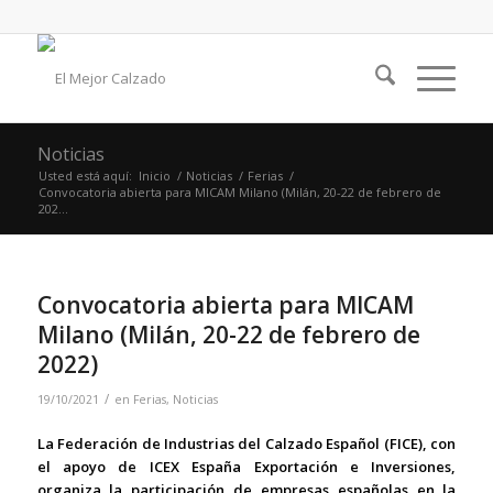
Noticias
Usted está aquí:
Inicio
/
Noticias
/
Ferias
/
Convocatoria abierta para MICAM Milano (Milán, 20-22 de febrero de
202...
Convocatoria abierta para MICAM
Milano (Milán, 20-22 de febrero de
2022)
/
19/10/2021
en
Ferias
,
Noticias
La Federación de Industrias del Calzado Español (FICE), con
el apoyo de ICEX España Exportación e Inversiones,
organiza la participación de empresas españolas en la