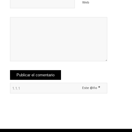
Web
*
Este @ño