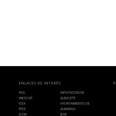
ENLACES DE INTERÉS
P
FICE
DIPUTACION DE
INESCOP
ALBACETE
ICEX
AYUNTAMIENTO DE
IPEX
ALMANSA
JCCM
BOE