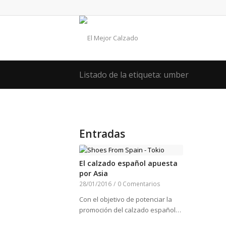
Listado de la etiqueta: umber
Entradas
El calzado español apuesta
por Asia
28/01/2016
/
0 Comentarios
Con el objetivo de potenciar la
promoción del calzado español…