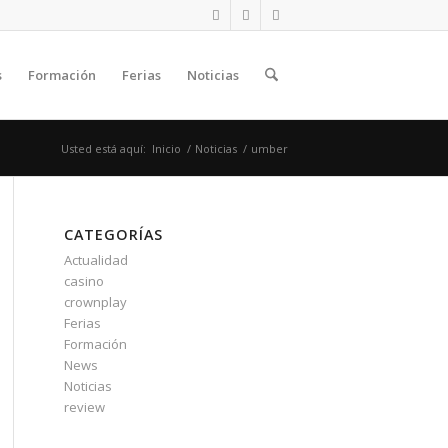
s
Formación
Ferias
Noticias
Usted está aquí:
Inicio
/
Noticias
/
umber
CATEGORÍAS
Actualidad
casino
crownplay
Ferias
Formación
News
Noticias
review