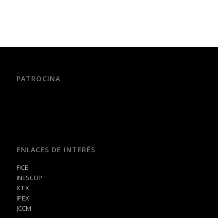
PATROCINA
ENLACES DE INTERÉS
FICE
INESCOP
ICEX
IPEX
JCCM