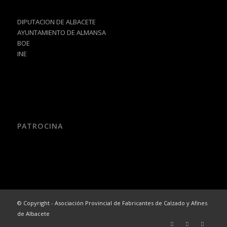
DIPUTACION DE ALBACETE
AYUNTAMIENTO DE ALMANSA
BOE
INE
PATROCINA
© Copyright - Asociación Provincial de Fabricantes de Calzado y Afines
de Albacete