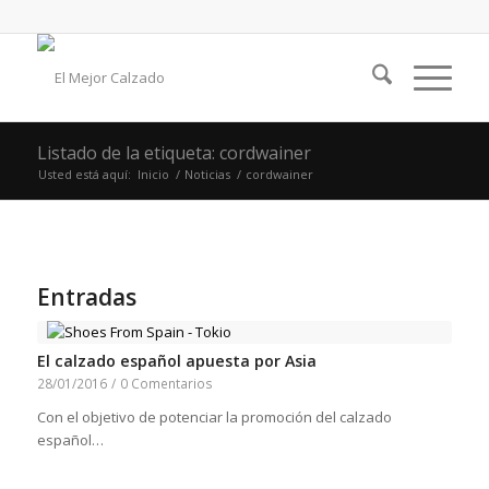
Listado de la etiqueta: cordwainer
Usted está aquí:
Inicio
/
Noticias
/
cordwainer
Entradas
El calzado español apuesta por Asia
28/01/2016
/
0 Comentarios
Con el objetivo de potenciar la promoción del calzado
español…