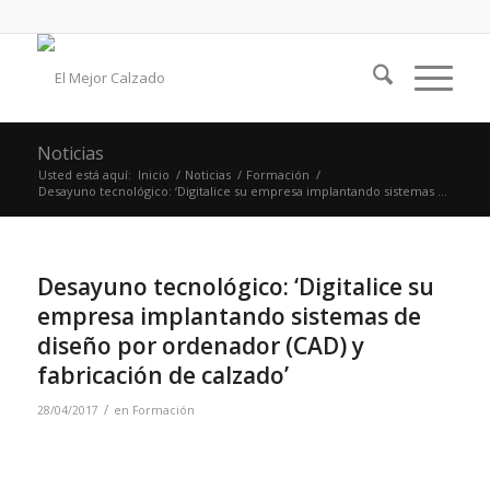
Noticias
Usted está aquí:
Inicio
/
Noticias
/
Formación
/
Desayuno tecnológico: ‘Digitalice su empresa implantando sistemas ...
Desayuno tecnológico: ‘Digitalice su
empresa implantando sistemas de
diseño por ordenador (CAD) y
fabricación de calzado’
/
28/04/2017
en
Formación