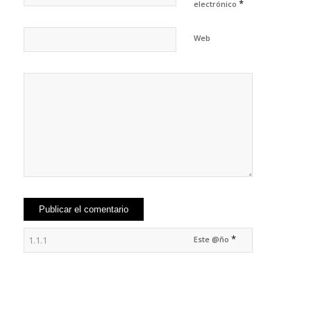
*
electrónico
Web
*
Este @ño