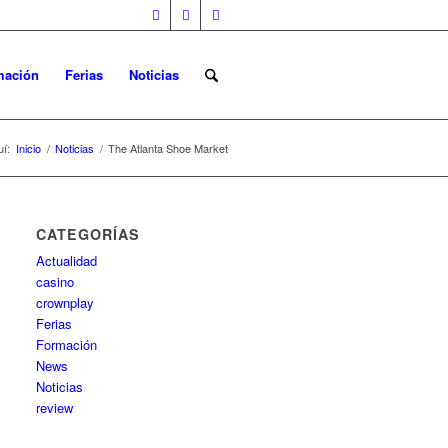
mación
Ferias
Noticias
í:
Inicio
/
Noticias
/
The Atlanta Shoe Market
CATEGORÍAS
Actualidad
casino
crownplay
Ferias
Formación
News
Noticias
review