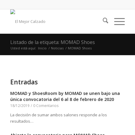
Listado de la etiqueta: MOMAD Shoes
Usted está aquí:
Inicio
/
Noticias
/
MOMAD Shoes
Entradas
MOMAD y ShoesRoom by MOMAD se unen bajo una
única convocatoria del 6 al 8 de febrero de 2020
18/12/2019
/
0 Comentarios
La decisión de sumar ambos salones responde a los
resultados…