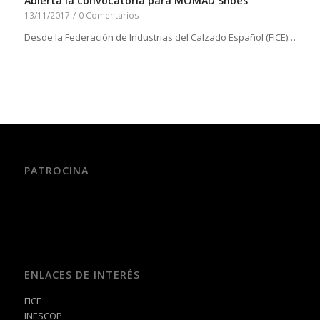
Abierta la convocatoria para MOMAD Shoes
13/11/2017
/
0 Comentarios
Desde la Federación de Industrias del Calzado Español (FICE)…
PATROCINA
ENLACES DE INTERÉS
FICE
INESCOP