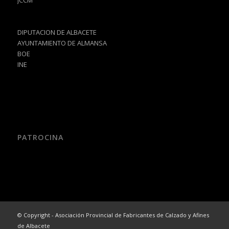
JCCM
DIPUTACION DE ALBACETE
AYUNTAMIENTO DE ALMANSA
BOE
INE
PATROCINA
© Copyright - Asociación Provincial de Fabricantes de Calzado y Afines
de Albacete