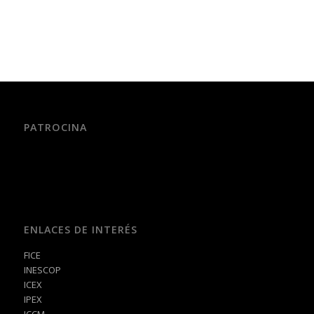
PATROCINA
ENLACES DE INTERÉS
FICE
INESCOP
ICEX
IPEX