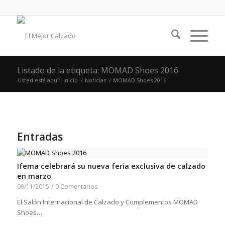
Listado de la etiqueta: MOMAD Shoes 2016
Usted está aquí:
Inicio
/
Noticias
/
MOMAD Shoes 2016
Entradas
Ifema celebrará su nueva feria exclusiva de calzado
en marzo
09/11/2015
/
0 Comentarios
El Salón Internacional de Calzado y Complementos MOMAD
Shoes…