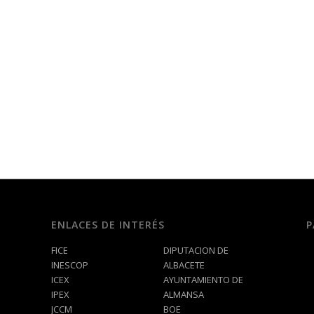
ENLACES DE INTERÉS
P
FICE
DIPUTACION DE
INESCOP
ALBACETE
ICEX
AYUNTAMIENTO DE
IPEX
ALMANSA
JCCM
BOE