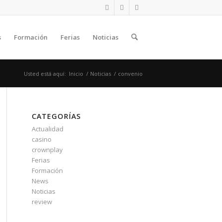
s
Formación
Ferias
Noticias
Usted está aquí:
Inicio
/
Noticias
/
convenio
CATEGORÍAS
Actualidad
casino
crownplay
Ferias
Formación
News
Noticias
review