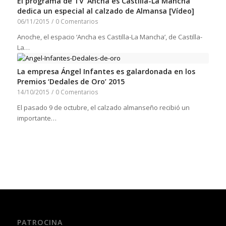
El programa de TV ‘Ancha es Castilla-La Mancha’
dedica un especial al calzado de Almansa [Vídeo]
06/11/2015
/
0 Comentarios
Anoche, el espacio ‘Ancha es Castilla-La Mancha’, de Castilla-
La…
La empresa Ángel Infantes es galardonada en los
Premios ‘Dedales de Oro’ 2015
14/10/2015
/
0 Comentarios
El pasado 9 de octubre, el calzado almanseño recibió un
importante…
PATROCINA