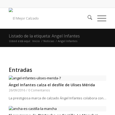
Listado de la etiqueta: Angel Infantes
Usted está aquí:
Inicio
/
Noticias
/
Angel Infantes
Entradas
Ángel Infantes calza el desfile de Ulises Mérida
26/09/2016
/
0 Comentarios
La prestigiosa marca de calzado Ángel Infantes colabora con…