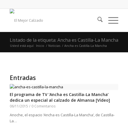
Listado de la etiqueta: Ancha es Castilla-La Mancha
Usted está aquí:
Inicio
/
Noticias
/
Ancha es Castilla-La Mancha
Entradas
El programa de TV ‘Ancha es Castilla-La Mancha’
dedica un especial al calzado de Almansa [Vídeo]
06/11/2015
/
0 Comentarios
Anoche, el espacio ‘Ancha es Castilla-La Mancha’, de Castilla-
La…