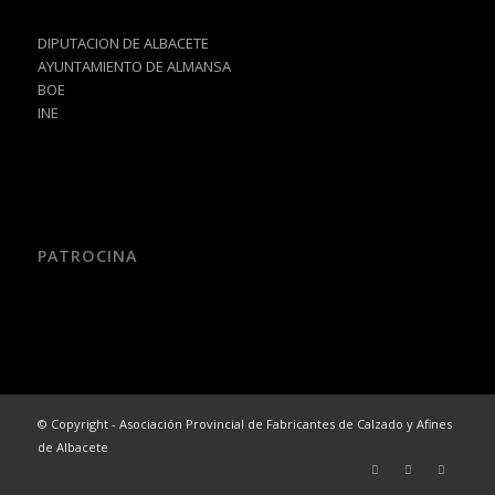
DIPUTACION DE ALBACETE
AYUNTAMIENTO DE ALMANSA
BOE
INE
PATROCINA
© Copyright - Asociación Provincial de Fabricantes de Calzado y Afines
de Albacete