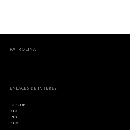
PATROCINA
ENLACES DE INTERÉS
FICE
INESCOP
ICEX
IPEX
JCCM