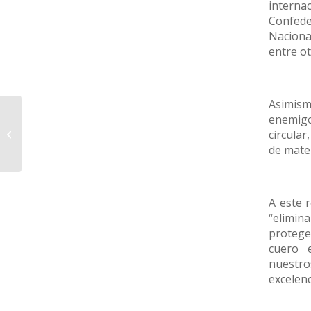
interna
Confede
Naciona
entre ot
Asimis
enemigo
FICE
circular
de mater
A este 
“elimin
protege
cuero 
nuestr
excelenc