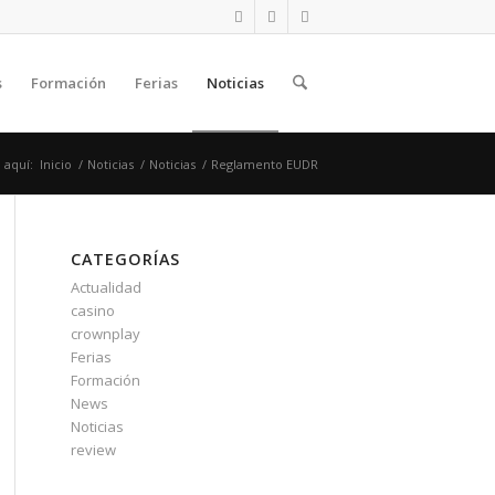
s
Formación
Ferias
Noticias
 aquí:
Inicio
/
Noticias
/
Noticias
/
Reglamento EUDR
CATEGORÍAS
Actualidad
casino
crownplay
Ferias
Formación
News
Noticias
review