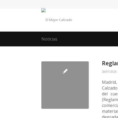
Noticias
Regl
28/07/2025
Madrid,
Calzado 
del cu
(Reglam
comerci
materia
degradac