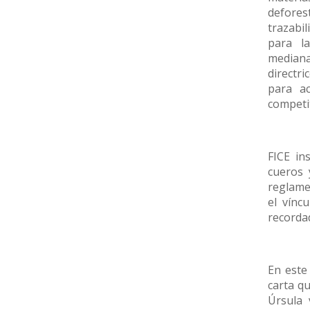
defore
trazabil
para l
median
directri
para a
competit
FICE in
cueros 
reglamen
el vínc
recorda
En este
carta qu
Úrsula 