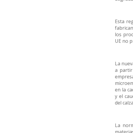
Esta reg
fabrica
los pro
UE no p
La nuev
a parti
empres
microem
en la c
y el ca
del calz
La norm
materi