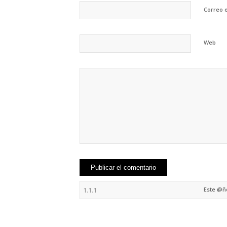
Correo 
Web
Este @