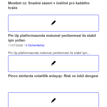
Mostbet cz: Snadné sázení v češtině pro každého
hráče
Pin Up platformasında məlumat yenilənməsi ilə stabil
işin yolları
11/07/2026
/
0 Comentarios
Pin Up platformasında məlumat yenilənməsi ilə stabil işin…
Pinco slotlarda volatillik anlayışı: Risk ve ödül dengesi