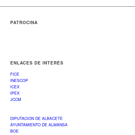
PATROCINA
ENLACES DE INTERÉS
FICE
INESCOP
ICEX
IPEX
JCCM
DIPUTACION DE ALBACETE
AYUNTAMIENTO DE ALMANSA
BOE