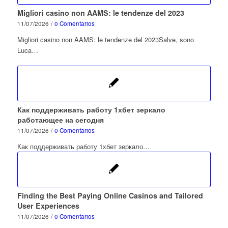
Migliori casino non AAMS: le tendenze del 2023
11/07/2026
/
0 Comentarios
Migliori casino non AAMS: le tendenze del 2023Salve, sono
Luca…
Как поддерживать работу 1хбет зеркало
работающее на сегодня
11/07/2026
/
0 Comentarios
Как поддерживать работу 1хбет зеркало…
Finding the Best Paying Online Casinos and Tailored
User Experiences
11/07/2026
/
0 Comentarios