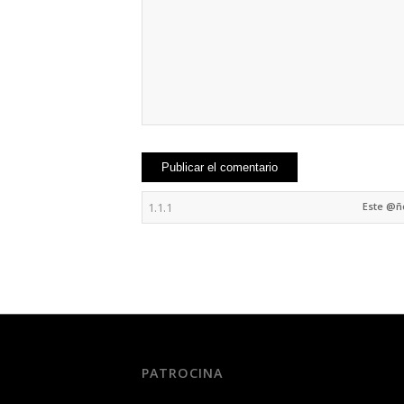
Este @
PATROCINA