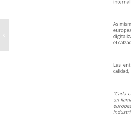
internal
Asimis
europea
MICAM (Milán, 22-24
digitali
febrero 2026)
el calz
Las ent
calidad,
“Cada c
un llam
europea
industri