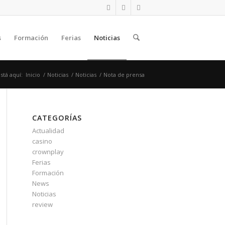
s
Formación
Ferias
Noticias
stá aquí:
Inicio
/
Noticias
/
Noticias
/
Nota de prensa
CATEGORÍAS
Actualidad
casino
crownplay
Ferias
Formación
News
Noticias
review