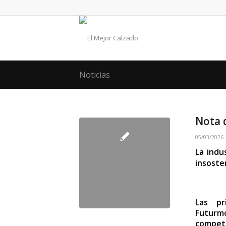
Noticias
Nota 
05/03/2026
La indu
insoste
Las pr
Futurm
compete