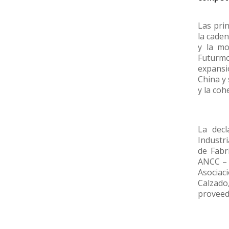
Las prin
la caden
y la mo
Futurmo
expansi
China y
y la coh
La decl
Industr
de Fabr
ANCC – 
Asocia
Calzado,
proveedo