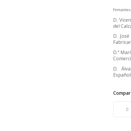
Firmantes
D. Vicen
del Cal
D. José
Fabrican
D.ª Mar
Comerci
D. Álv
Español
Compart