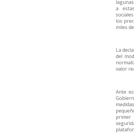
lagunas
a estas
sociales
los prec
miles d
La decla
del mod
normali
valor re
Ante es
Gobier
medidas 
pequeño
primer 
seguri
plataf