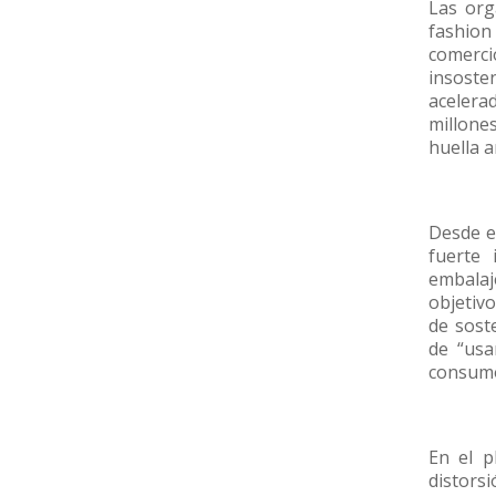
Las org
fashion
comerc
insoste
acelera
millone
huella 
Desde e
fuerte
embalaje
objetiv
de sost
de “usa
consumo
En el p
distors