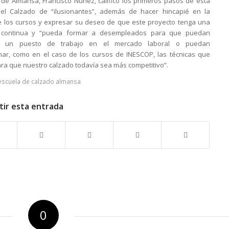
e de Almansa, Francisco Núñez, calificó los primeros pasos de esta
del Calzado de “ilusionantes”, además de hacer hincapié en la
e los cursos y expresar su deseo de que este proyecto tenga una
d continua y “pueda formar a desempleados para que puedan
ar un puesto de trabajo en el mercado laboral o puedan
nar, como en el caso de los cursos de INESCOP, las técnicas que
para que nuestro calzado todavía sea más competitivo”.
escuela de calzado almansa
ir esta entrada
0