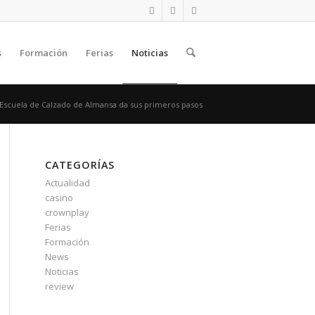
s
Formación
Ferias
Noticias
 Escuela de Calzado de Almansa da sus primeros pasos
CATEGORÍAS
Actualidad
casino
crownplay
Ferias
Formación
News
Noticias
review