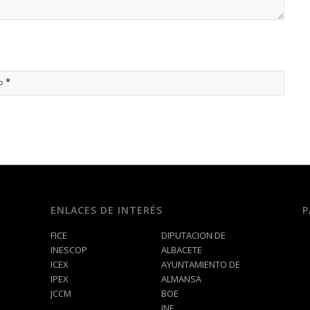
*
ño
ENLACES DE INTERÉS
P
FICE
DIPUTACION DE
INESCOP
ALBACETE
ICEX
AYUNTAMIENTO DE
IPEX
ALMANSA
JCCM
BOE
INE