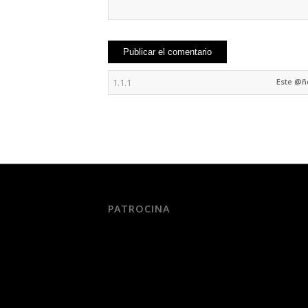
Este @
PATROCINA