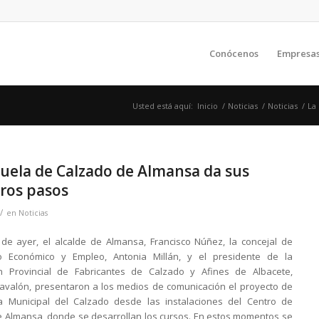
Conócenos
Empresa
Usted está aquí:
Inicio
/
Noticias
/
Noticias
/
La
cuela de Calzado de Almansa da sus
ros pasos
/
en
Noticias
 de ayer, el alcalde de Almansa, Francisco Núñez, la concejal de
lo Económico y Empleo, Antonia Millán, y el presidente de la
ón Provincial de Fabricantes de Calzado y Afines de Albacete,
avalón, presentaron a los medios de comunicación el proyecto de
a Municipal del Calzado desde las instalaciones del Centro de
 Almansa, donde se desarrollan los cursos. En estos momentos se