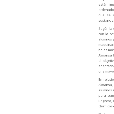
están im
ordenador
que se i
sustancias
Según la 
con la ce
alumnos p
maquinari
no es más
Almansa f
el objet
adaptados
una mayor
En relaci
Almansa,
alumnos a
para cum
Registro,
Químicos–