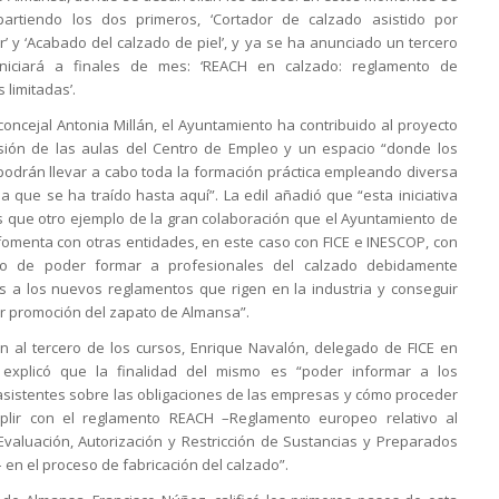
partiendo los dos primeros, ‘Cortador de calzado asistido por
’ y ‘Acabado del calzado de piel’, y ya se ha anunciado un tercero
niciará a finales de mes: ‘REACH en calzado: reglamento de
 limitadas’.
concejal Antonia Millán, el Ayuntamiento ha contribuido al proyecto
sión de las aulas del Centro de Empleo y un espacio “donde los
odrán llevar a cabo toda la formación práctica empleando diversa
a que se ha traído hasta aquí”. La edil añadió que “esta iniciativa
 que otro ejemplo de la gran colaboración que el Ayuntamiento de
omenta con otras entidades, en este caso con FICE e INESCOP, con
ivo de poder formar a profesionales del calzado debidamente
 a los nuevos reglamentos que rigen en la industria y conseguir
 promoción del zapato de Almansa”.
ón al tercero de los cursos, Enrique Navalón, delegado de FICE en
 explicó que la finalidad del mismo es “poder informar a los
sistentes sobre las obligaciones de las empresas y cómo proceder
plir con el reglamento REACH –Reglamento europeo relativo al
 Evaluación, Autorización y Restricción de Sustancias y Preparados
 en el proceso de fabricación del calzado”.