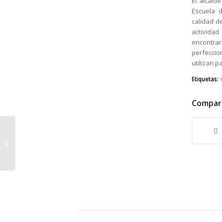
El alcald
Escuela 
calidad d
activida
encontr
perfeccio
utilizan 
Etiquetas:
Compart
La web de la revista
Fuera de Serie dedica
un reportaje a
Magnanni