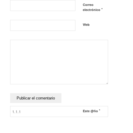
Correo
*
electrónico
Web
*
Este @ño