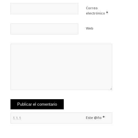
Correo
*
electrónico
Web
*
Este @ño