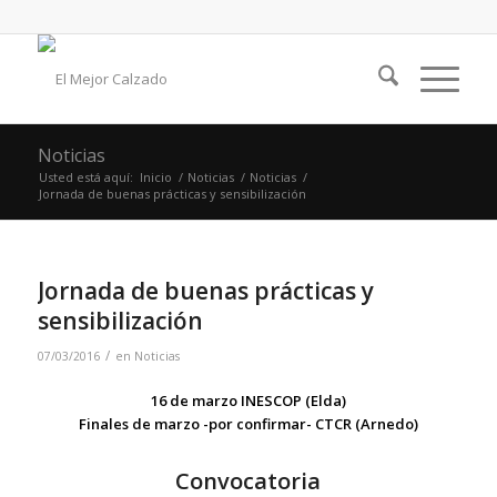
Noticias
Usted está aquí:
Inicio
/
Noticias
/
Noticias
/
Jornada de buenas prácticas y sensibilización
Jornada de buenas prácticas y
sensibilización
/
07/03/2016
en
Noticias
16 de marzo INESCOP (Elda)
Finales de marzo -por confirmar- CTCR (Arnedo)
Convocatoria