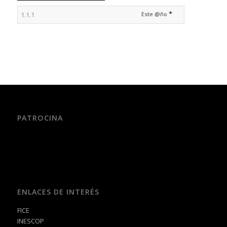
*
Este @ño
PATROCINA
ENLACES DE INTERÉS
FICE
INESCOP