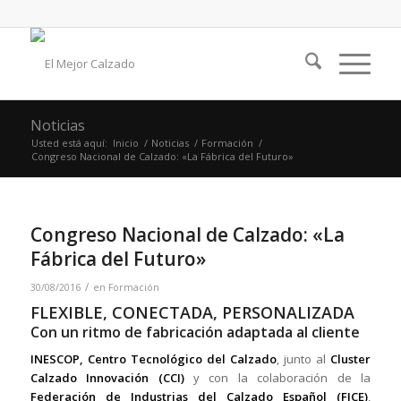
Noticias
Usted está aquí:
Inicio
/
Noticias
/
Formación
/
Congreso Nacional de Calzado: «La Fábrica del Futuro»
Congreso Nacional de Calzado: «La
Fábrica del Futuro»
/
30/08/2016
en
Formación
FLEXIBLE, CONECTADA, PERSONALIZADA
Con un ritmo de fabricación adaptada al cliente
INESCOP, Centro Tecnológico del Calzado
, junto al
Cluster
Calzado Innovación (CCI)
y con la colaboración de la
Federación de Industrias del Calzado Español (FICE)
,