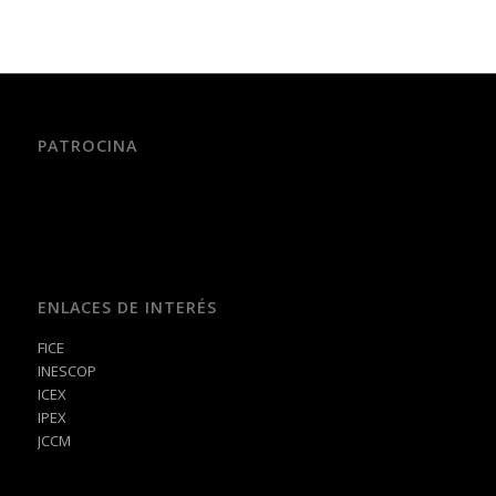
PATROCINA
ENLACES DE INTERÉS
FICE
INESCOP
ICEX
IPEX
JCCM