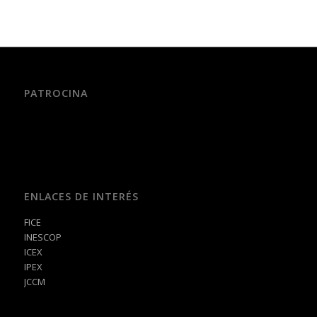
PATROCINA
ENLACES DE INTERÉS
FICE
INESCOP
ICEX
IPEX
JCCM