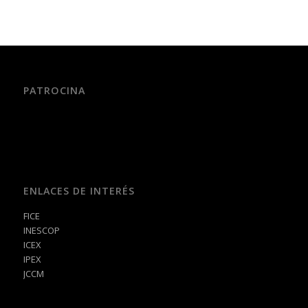
PATROCINA
ENLACES DE INTERÉS
FICE
INESCOP
ICEX
IPEX
JCCM